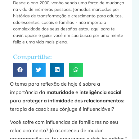
Desde o ano 2000, venho sendo uma força de mudança
na vida de inúmeras pessoas. Jornadas marcadas por
histórias de transformação e crescimento para adultos,
adolescentes, casais e famílias - não importa a
f
complexidade dos seus desafios estou aqui para te
ouvir, apoiar e guiar você em sua busca por uma mente
feliz e uma vida mais plena.
a
Compartilhe:
»
O tema para reflexão de hoje é sobre a
importância da
maturidade
e
inteligência social
para
proteger a intimidade dos relacionamentos:
terapia de casal: seu cônjuge é influenciável?
F
Você sofre com influencias de familiares no seu
relacionamento? Já aconteceu de mudar
programações ou ter programas a dois invadidos?