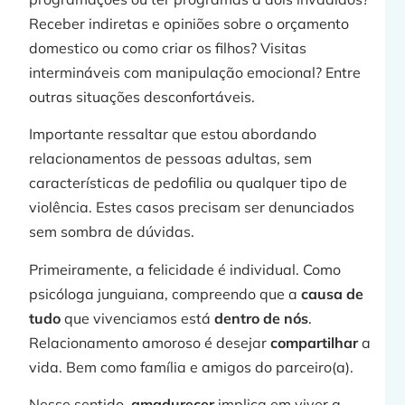
Receber indiretas e opiniões sobre o orçamento
domestico ou como criar os filhos? Visitas
intermináveis com manipulação emocional? Entre
j
outras situações desconfortáveis.
Importante ressaltar que estou abordando
relacionamentos de pessoas adultas, sem
»
características de pedofilia ou qualquer tipo de
violência. Estes casos precisam ser denunciados
sem sombra de dúvidas.
Primeiramente, a felicidade é individual. Como
psicóloga junguiana, compreendo que a
causa de
tudo
que vivenciamos está
dentro de nós
.
Relacionamento amoroso é desejar
compartilhar
a
vida. Bem como família e amigos do parceiro(a).
Nesse sentido,
amadurecer
implica em viver a