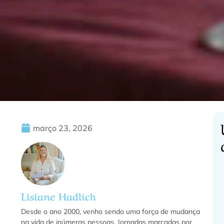
março 23, 2026
C
Lisiane Hadlich
f
Desde o ano 2000, venho sendo uma força de mudança
na vida de inúmeras pessoas. Jornadas marcadas por