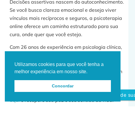
Decisões assertivas nascem do autoconhecimento.
Se você busca clareza emocional e deseja viver
vínculos mais recíprocos e seguros, a psicoterapia
online oferece um caminho estruturado para sua
cura, onde quer que você esteja.
Com 26 anos de experiência em psicologia clínica,
o atendimento é conduzido com seriedade,
profundidade e atenção individualizada,
Utilizamos cookies para que você tenha a
atendendo brasileiros no Brasil e no exterior, além
melhor experiência em nosso site.
de pacientes portugueses e americanos.
Concordar
📩 Agende sua
consulta psicologica especializada
Agende sua
aqui
e recupere sua paz e seu sentido de vida.