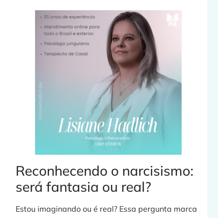
»
C
p
Reconhecendo o narcisismo:
será fantasia ou real?
j
Estou imaginando ou é real? Essa pergunta marca