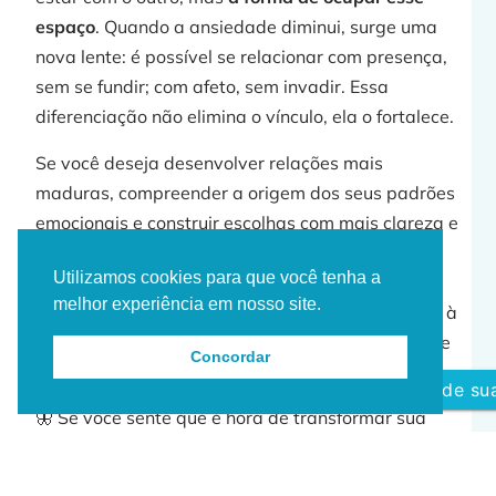
espaço
. Quando a ansiedade diminui, surge uma
nova lente: é possível se relacionar com presença,
sem se fundir; com afeto, sem invadir. Essa
diferenciação não elimina o vínculo, ela o fortalece.
Se você deseja desenvolver relações mais
maduras, compreender a origem dos seus padrões
emocionais e construir escolhas com mais clareza e
liberdade, a psicoterapia pode ser um caminho
Utilizamos cookies para que você tenha a
consistente. Um espaço de escuta qualificada,
melhor experiência em nosso site.
aprofundamento e realinhamento interno voltado à
sua história, ao seu momento e ao que ainda pode
Concordar
ser transformado.
Agende sua
🦋 Se você sente que é hora de transformar sua
vida e encontrar equilíbrio emocional, estou aqui
para caminhar ao seu lado nessa jornada.