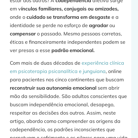
estar dos outros? A
codependencia
afetiva surge
em v
ínculos familiares, conjugais ou amizades,
onde o
cuidado se transforma em desgaste
e a
F
identidade se perde no esforço de
agradar
ou
compensar
o passado. Mesmo pessoas corretas,
éticas e financeiramente independentes podem se
ver presas a esse
padrão emocional.
Com mais de duas décadas de
experiência clínica
em psicoterapia psicanalítica e junguiana
, online
j
para pacientes nos cinco continentes que buscam
reconstruir sua autonomia emocional
sem abrir
mão da sensibilidade. São adultos conscientes que
buscam independência emocional, desapego,
»
respeitar as decisões dos outros. Assim, neste
artigo, abordo como compreender as origens da
codependência, os padrões inconscientes que
perpetuam o sofrimento e os pilares para uma vida