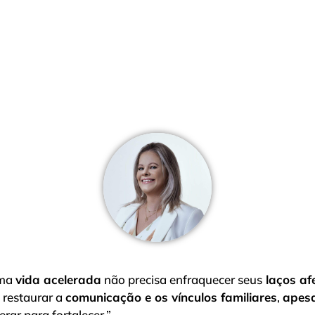
uma
vida acelerada
não precisa enfraquecer seus
laços af
 restaurar a
comunicação e os vínculos familiares
,
apes
rar para fortalecer.”