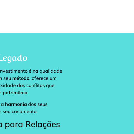
Legado
investimento é na qualidade
om seu
método
, oferece um
exidade dos conflitos que
e patrimônio
.
 a
harmonia
dos seus
 e seu casamento.
a para Relações