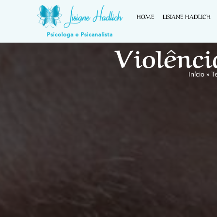
HOME
LISIANE HADLICH
Violênci
Início
»
T