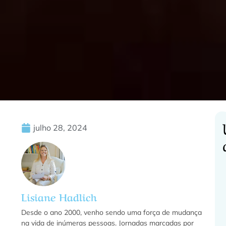
julho 28, 2024
C
Lisiane Hadlich
f
Desde o ano 2000, venho sendo uma força de mudança
na vida de inúmeras pessoas. Jornadas marcadas por