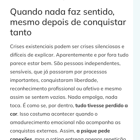
Quando nada faz sentido,
»
mesmo depois de conquistar
tanto
t
Crises existenciais podem ser crises silenciosas e
difíceis de explicar. Aparentemente e por fora tudo
parece estar bem. São pessoas independentes,
sensíveis, que já passaram por processos
importantes, conquistaram liberdade,
reconhecimento profissional ou afetivo e mesmo
assim se sentem vazias. Nada empolga, nada
toca. É como se, por dentro,
tudo tivesse perdido a
j
cor
. Isso costuma acontecer quando o
amadurecimento emocional não acompanha as
conquistas externas. Assim,
a psique pede
conexões
, mas a rotina entrega apenas repetição.