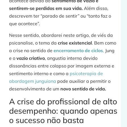
acontece devido ao
sentimento de vazio e
sentirem-se perdidos em sua vida.
Além disso,
j
descrevem ter “parado de sentir” ou “tanto faz o
que acontece”.
Nesse sentido, abordarei neste artigo, de viés da
psicanalise, o tema da
crise existencial
. Bem como
»
a crise no sentido de
encerramento de ciclos
,
Jung
e o
vazio criativo
, angustia interna devido
dissonâncias entre colapso por imagem externa e
sentimento interno e como a
psicoterapia de
abordagem junguiana
pode auxiliar a permitir o
desenvolvimento de um
novo sentido de vida.
A crise do profissional de alto
desempenho: quando apenas
o sucesso não basta