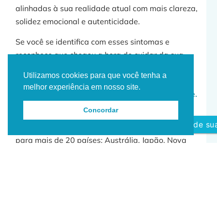
alinhadas à sua realidade atual com mais clareza,
solidez emocional e autenticidade.
Se você se identifica com esses sintomas e
reconhece que chegou a hora de cuidar da sua
saúde mental com seriedade, entre em contato
Utilizamos cookies para que você tenha a
para seu auto encontro e auto cuidado.
Agende
melhor experiência em nosso site.
aqui sua consulta e inicie sua psicoterapia online.
Concordar
Atendimento psicológico online para brasileiros,
Agende sua
estrangeiros e portugueses, em idioma português,
para mais de 20 países: Austrália, Japão, Nova
Zelândia, Canada, Alemanha, Holanda, Reino
Unido, Estados Unidos, Itália, Espanha, Portugal,
Emirados Árabes, Colômbia, entre outros, em
abordagem junguiana e psicoterapia
casal/familiar, desde 2000.