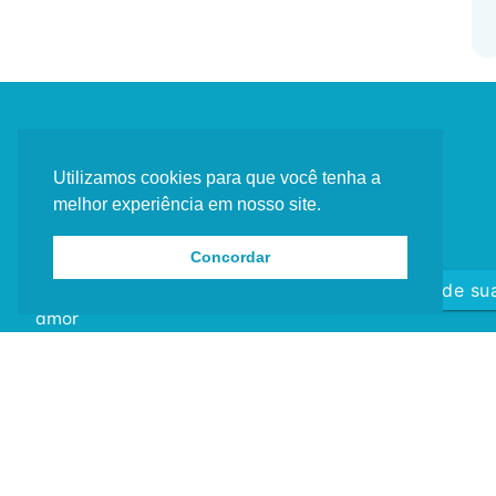
Dra. Lisiane Hadlich
Terapia
Utilizamos cookies para que você tenha a
Junguiana
Inicial
melhor experiência em nosso site.
é
Sobre mim
um
Livro
Concordar
ato
Blog
Agende sua
de
amor
e
cuidado.