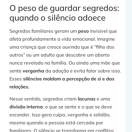
j
O peso de guardar segredos:
quando o silêncio adoece
Segredos familiares geram um
peso
invisível que
»
afeta profundamente a vida emocional. Imagine
uma criança que cresce ouvindo que é “filho dos
outros” ou um adulto que descobre um aborto
nunca revelado na família. Ou ainda uma mãe que
sente
vergonha
da adoção e evita falar sobre isso.
Esses
silêncios moldam a percepção de si e das
relações.
Nesse sentido, segredos criam
lacunas
e uma
j
divisão interna
: o que se sente e o que se deve
esconder. Isso gera culpa, vergonha e solidão,
mesmo quando a pessoa está cercada por
familiares. O silêncio se transforma em conflitos