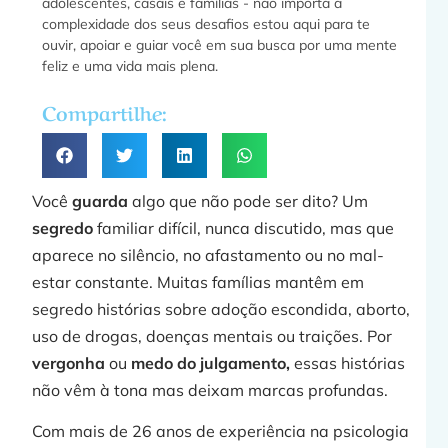
adolescentes, casais e famílias - não importa a
f
complexidade dos seus desafios estou aqui para te
ouvir, apoiar e guiar você em sua busca por uma mente
feliz e uma vida mais plena.
a
Compartilhe:
»
Você
guarda
algo que não pode ser dito? Um
segredo
familiar difícil, nunca discutido, mas que
aparece no silêncio, no afastamento ou no mal-
estar constante. Muitas famílias mantêm em
F
segredo histórias sobre adoção escondida, aborto,
uso de drogas, doenças mentais ou traições. Por
vergonha
ou
medo do julgamento,
essas histórias
não vêm à tona mas deixam marcas profundas.
Com mais de 26 anos de experiência na psicologia