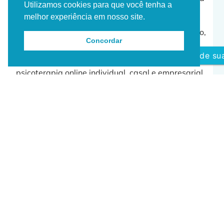
Utilizamos cookies para que você tenha a
promover mudanças reais e duradouras.
melhor experiência em nosso site.
A
psicoterapia online
oferece um ambiente seguro,
Concordar
confidencial e exclusivo, disponível para você em
Agende sua
qualquer lugar do mundo. Experiencia na
psicoterapia online individual, casal e empresarial
com Austrália, Japão, Estados Unidos, Itália,
Alemanha, Canada, entre outros, alinhando
flexibilidade e busca por excelência clínica.
Se deseja transformar sua vida emocional com
um
a psicoterapia personalizada e comprometid
a,
esta é a oportunidade para iniciar essa jornada.
Clique aqui para mais informações ou
agendamento.