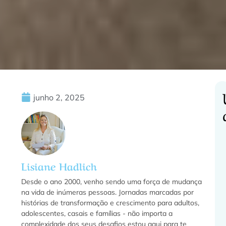
junho 2, 2025
C
Lisiane Hadlich
f
Desde o ano 2000, venho sendo uma força de mudança
na vida de inúmeras pessoas. Jornadas marcadas por
histórias de transformação e crescimento para adultos,
adolescentes, casais e famílias - não importa a
f
complexidade dos seus desafios estou aqui para te