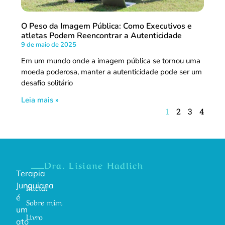
O Peso da Imagem Pública: Como Executivos e
atletas Podem Reencontrar a Autenticidade
9 de maio de 2025
Em um mundo onde a imagem pública se tornou uma
moeda poderosa, manter a autenticidade pode ser um
desafio solitário
Leia mais »
1
2
3
4
Dra. Lisiane Hadlich
Terapia
Junguiana
Inicial
é
Sobre mim
um
Livro
ato