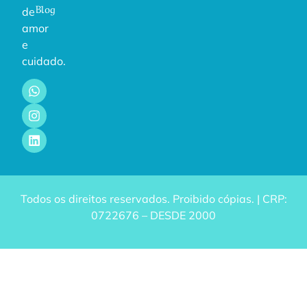
Blog
de
amor
e
cuidado.
Todos os direitos reservados. Proibido cópias. | CRP:
0722676 – DESDE 2000