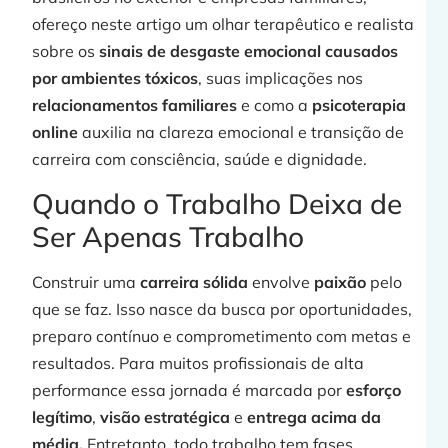
ofereço neste artigo um olhar terapêutico e realista
sobre os
sinais de desgaste emocional causados
por ambientes tóxicos
, suas implicações nos
j
relacionamentos familiares
e como a
psicoterapia
online
auxilia na clareza emocional e transição de
carreira com consciência, saúde e dignidade.
»
Quando o Trabalho Deixa de
Ser Apenas Trabalho
Construir uma
carreira sólida
envolve
paixão
pelo
que se faz. Isso nasce da busca por oportunidades,
preparo contínuo e comprometimento com metas e
resultados. Para muitos profissionais de alta
performance essa jornada é marcada por
esforço
legítimo
,
visão estratégica
e
entrega acima da
j
média.
Entretanto, todo trabalho tem fases.