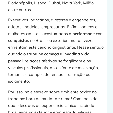
Florianópolis, Lisboa, Dubai, Nova York, Milão,
entre outros.
Executivos, bancários, diretores e engenheiros,
j
atletas, modelos, empresarias. Enfim, homens e
mulheres adultos, acostumados a
performar
e com
conquistas
no Brasil ou exterior, muitas vezes
enfrentam este cenário angustiante. Nesse sentido,
»
quando
o trabalho começa a invadir a vida
pessoal
, relações afetivas se fragilizam e os
vínculos profissionais, antes fonte de motivação,
tornam-se campos de tensão, frustração ou
isolamento.
Por isso, hoje escrevo sobre ambiente toxico no
trabalho: hora de mudar de rumo? Com mais de
duas décadas de experiência clínica incluindo
brasileiros no exterior e empresas familiares,