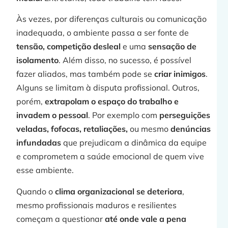
Às vezes, por diferenças culturais ou comunicação
inadequada, o ambiente passa a ser fonte de
»
tensão, competição desleal
e uma
sensação de
isolamento
. Além disso, no sucesso, é possível
fazer aliados, mas também pode se
criar inimigos
.
C
Alguns se limitam à disputa profissional. Outros,
porém,
extrapolam o espaço do trabalho e
invadem o pessoal
. Por exemplo com
perseguições
veladas, fofocas, retaliações,
ou mesmo
denúncias
infundadas
que prejudicam a dinâmica da equipe
p
e comprometem a saúde emocional de quem vive
esse ambiente.
Quando o
clima organizacional se deteriora
,
mesmo profissionais maduros e resilientes
j
começam a questionar
até onde vale a pena