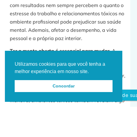
com resultados nem sempre percebem o quanto o
estresse do trabalho e relacionamentos tóxicos no
ambiente profissional pode prejudicar sua saúde
mental. Ademais, afetar o desempenho, a vida
pessoal e a própria paz interior.
Ter a mente aberta é essencial para mudar.
A
psicoterapia não é um lugar de fraqueza, mas de
Utilizamos cookies para que você tenha a
descobertas. E quanto mais você fortalece sua
melhor experiência em nosso site.
consciência, sua autoconfiança e sua força interior,
mais fácil se torna alinhar suas escolhas
Concordar
profissionais com seu propósito de vida. Dessa
Agende sua
maneira, ambientes tóxicos também revelam algo
importante:
todos carregamos sombras
. A questão
não é apenas o que está errado no outro ou na
empresa, mas
o que dentro de você precisa
amadurecer, se fortalecer ou se libertar.