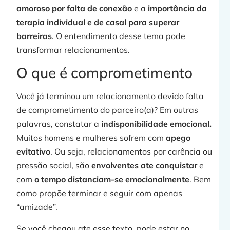
F
amoroso por falta de conexão
e a
importância da
terapia individual e de casal para superar
barreiras
. O entendimento desse tema pode
transformar relacionamentos.
O que é comprometimento
j
Você já terminou um relacionamento devido falta
de comprometimento do parceiro(a)? Em outras
palavras, constatar a
indisponibilidade emocional.
Muitos homens e mulheres sofrem com
apego
»
evitativo
. Ou seja, relacionamentos por carência ou
pressão social, são
envolventes ate conquistar
e
com
o tempo distanciam-se emocionalmente
. Bem
como propõe terminar e seguir com apenas
“amizade”.
Se você chegou ate esse texto, pode estar no