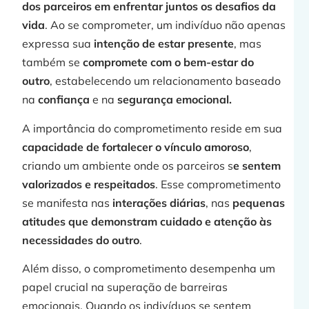
dos parceiros em enfrentar juntos os desafios da
vida
. Ao se comprometer, um indivíduo não apenas
j
expressa sua
intenção de estar presente
, mas
também se
compromete com o bem-estar do
outro
, estabelecendo um relacionamento baseado
na
confiança
e na
segurança emocional.
»
A importância do comprometimento reside em sua
capacidade de fortalecer o vínculo amoroso
,
criando um ambiente onde os parceiros s
e sentem
C
valorizados e respeitados
. Esse comprometimento
se manifesta nas
interações diárias
, nas
pequenas
atitudes que demonstram cuidado e atenção às
necessidades do outro
.
p
Além disso, o comprometimento desempenha um
papel crucial na superação de barreiras
emocionais. Quando os indivíduos se sentem