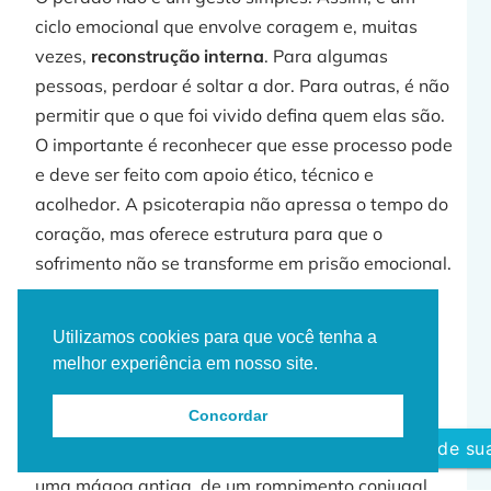
ciclo emocional que envolve coragem e, muitas
vezes,
reconstrução interna
. Para algumas
pessoas, perdoar é soltar a dor. Para outras, é não
permitir que o que foi vivido defina quem elas são.
O importante é reconhecer que esse processo pode
e deve ser feito com apoio ético, técnico e
acolhedor. A psicoterapia não apressa o tempo do
coração, mas oferece estrutura para que o
sofrimento não se transforme em prisão emocional.
Com mais de 25 anos de experiência clínica,
atendo pacientes em cidades como São Paulo,
Utilizamos cookies para que você tenha a
melhor experiência em nosso site.
Florianópolis, Porto Alegre, Porto, Houston, Doha,
Zurique, Nova York, , conduzindo jornadas de
Concordar
terapia online individual
e
terapia de casal
com
Agende sua
profundidade e sigilo. Se você vive o impacto de
uma mágoa antiga, de um rompimento conjugal,