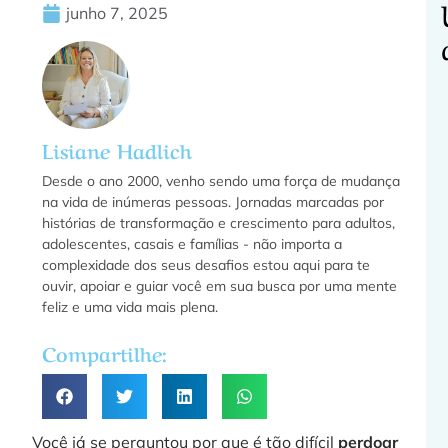
junho 7, 2025
C
Lisiane Hadlich
f
Desde o ano 2000, venho sendo uma força de mudança
na vida de inúmeras pessoas. Jornadas marcadas por
histórias de transformação e crescimento para adultos,
adolescentes, casais e famílias - não importa a
f
complexidade dos seus desafios estou aqui para te
ouvir, apoiar e guiar você em sua busca por uma mente
feliz e uma vida mais plena.
a
Compartilhe:
»
Você já se perguntou por que é tão difícil
perdoar