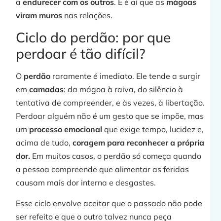
a
endurecer com os outros
. E é aí que as
mágoas
p
viram muros
nas relações.
Ciclo do perdão: por que
perdoar é tão difícil?
j
O
perdão
raramente é imediato. Ele tende a surgir
em
camadas
: da mágoa à raiva, do silêncio à
tentativa de compreender, e às vezes, à libertação.
Perdoar alguém não é um gesto que se impõe, mas
»
um
processo emocional
que exige tempo, lucidez e,
acima de tudo,
coragem para reconhecer a própria
dor.
Em muitos casos, o perdão só começa quando
a pessoa compreende que alimentar as feridas
t
causam mais dor interna e desgastes.
Esse ciclo envolve aceitar que o passado não pode
ser refeito e que o outro talvez nunca peça