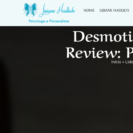
HOME
LISIANE HADLICH
Desmoti
Review: P
Início
»
Lid