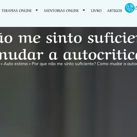
(
TERAPIAS ONLINE
MENTORIAS ONLINE
LIVRO
ARTIGOS
ão me sinto sufici
mudar a autocritic
»
Auto estima
»
Por que não me sinto suficiente? Como mudar a autoc