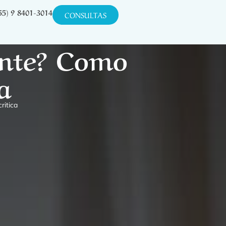
55) 9 8401-3014
CONSULTAS
ente? Como
a
ritica