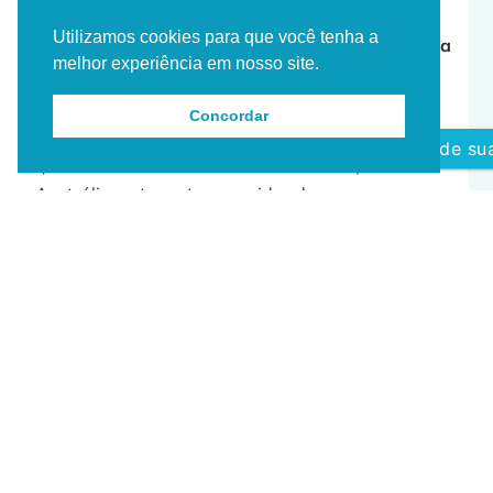
Utilizamos cookies para que você tenha a
Independentemente da localização, a
psicoterapia
melhor experiência em nosso site.
online
garante a existência desse espaço crucial
para o pensamento, elaboração e prevenção de
Concordar
conflitos familiares. Assim, auxiliando brasileiros
Agende sua
que vivem nos Estados Unidos, na Europa, na
Austrália, entre outros a cuidar de seus
relacionamentos conjugais e familiares.
📩 Entre em contato e consulte a disponibilidade
para
agendar sua consulta aqui.
Dê o primeiro passo para sua transformação
emocional, onde quer que você esteja. 💙