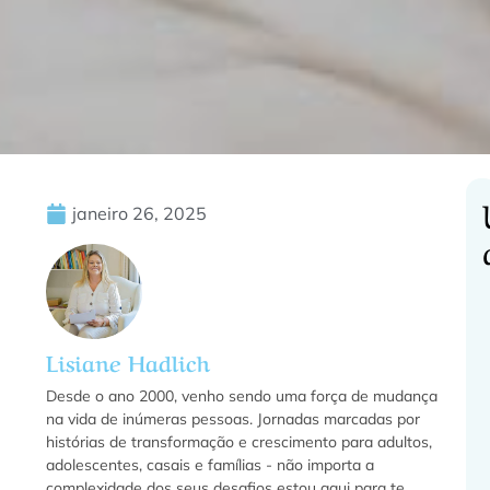
janeiro 26, 2025
C
Lisiane Hadlich
f
Desde o ano 2000, venho sendo uma força de mudança
na vida de inúmeras pessoas. Jornadas marcadas por
histórias de transformação e crescimento para adultos,
adolescentes, casais e famílias - não importa a
f
complexidade dos seus desafios estou aqui para te