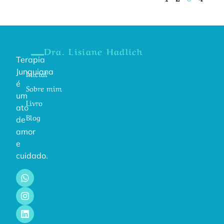
Dra. Lisiane Hadlich
Terapia
Junguiana
Inicial
é
Sobre mim
um
Livro
ato
Blog
de
amor
e
cuidado.