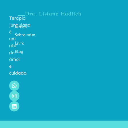
Dra. Lisiane Hadlich
Terapia
Junguiana
Inicial
é
Sobre mim
um
Livro
ato
Blog
de
amor
e
cuidado.