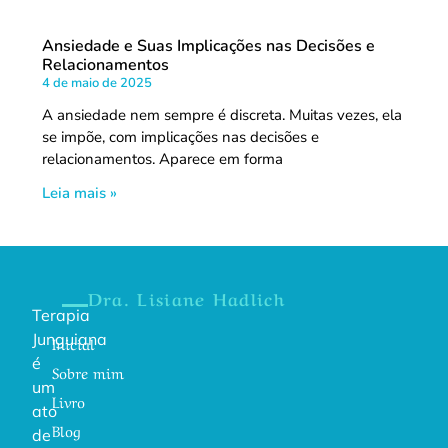
Ansiedade e Suas Implicações nas Decisões e
Relacionamentos
4 de maio de 2025
A ansiedade nem sempre é discreta. Muitas vezes, ela
se impõe, com implicações nas decisões e
relacionamentos. Aparece em forma
Leia mais »
Dra. Lisiane Hadlich
Terapia
Junguiana
Inicial
é
Sobre mim
um
Livro
ato
Blog
de