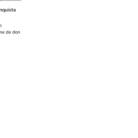
nquista
o
ome de don