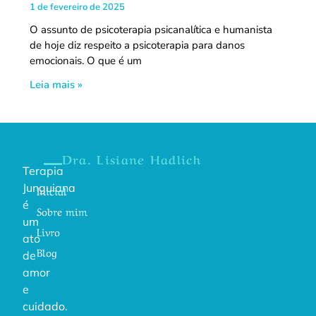
1 de fevereiro de 2025
O assunto de psicoterapia psicanalítica e humanista
de hoje diz respeito a psicoterapia para danos
emocionais. O que é um
Leia mais »
Dra. Lisiane Hadlich
Terapia
Junguiana
Inicial
é
Sobre mim
um
Livro
ato
Blog
de
amor
e
cuidado.