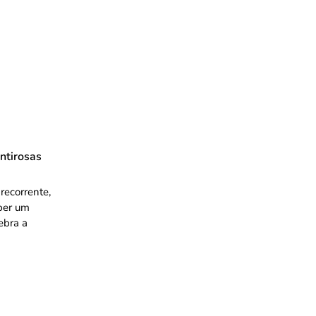
ntirosas
recorrente,
mper um
ebra a