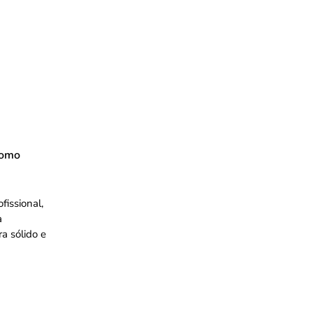
como
fissional,
a
a sólido e