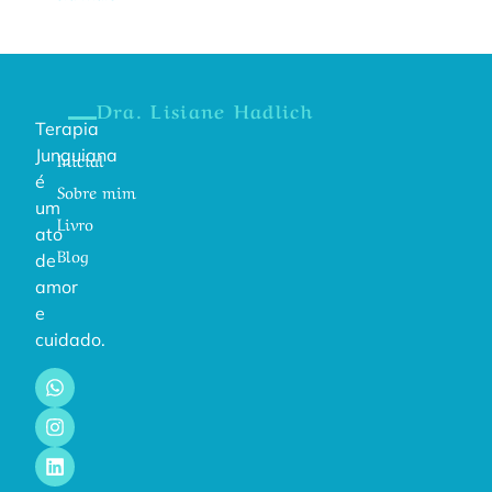
Dra. Lisiane Hadlich
Terapia
Junguiana
Inicial
é
Sobre mim
um
Livro
ato
Blog
de
amor
e
cuidado.