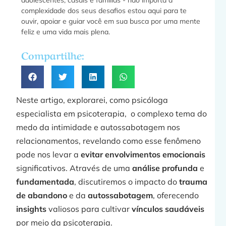
adolescentes, casais e famílias - não importa a
f
complexidade dos seus desafios estou aqui para te
ouvir, apoiar e guiar você em sua busca por uma mente
feliz e uma vida mais plena.
a
Compartilhe:
»
Neste artigo, explorarei, como psicóloga
especialista em psicoterapia, o complexo tema do
medo da intimidade e autossabotagem nos
relacionamentos, revelando como esse fenômeno
F
pode nos levar a
evitar envolvimentos emocionais
significativos. Através de uma
análise profunda
e
fundamentada
, discutiremos o impacto do
trauma
de abandono
e da
autossabotagem
, oferecendo
insights
valiosos para cultivar
vínculos saudáveis
por meio da psicoterapia.