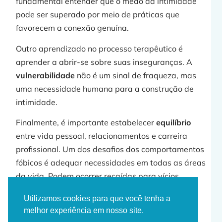
fundamental entender que o medo da intimidade
pode ser superado por meio de práticas que
favorecem a conexão genuína.
Outro aprendizado no processo terapêutico é
aprender a abrir-se sobre suas inseguranças. A
vulnerabilidade
não é um sinal de fraqueza, mas
uma necessidade humana para a construção de
intimidade.
Finalmente, é importante estabelecer
equilíbrio
entre vida pessoal, relacionamentos e carreira
profissional. Um dos desafios dos comportamentos
fóbicos é adequar necessidades em todas as áreas
da vida. Podem ocorrer recaídas para vícios,
compulsões, isolamento, reatividade emocional.
Utilizamos cookies para que você tenha a
Além de praticar reflexões para não confundir
melhor experiência em nosso site.