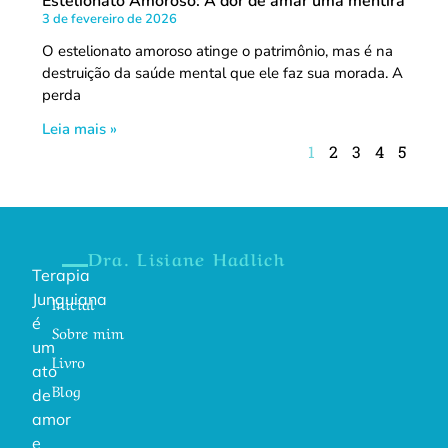
Estelionato Amoroso: A dor de amar uma mentira
3 de fevereiro de 2026
O estelionato amoroso atinge o patrimônio, mas é na
destruição da saúde mental que ele faz sua morada. A
perda
Leia mais »
1
2
3
4
5
Dra. Lisiane Hadlich
Terapia
Junguiana
Inicial
é
Sobre mim
um
Livro
ato
Blog
de
amor
e